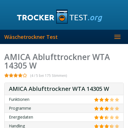
Skip
to
main
content
Wäschetrockner Test
Toggl
navig
AMICA Ablufttrockner WTA
14305 W
(4 / 5 bei 175 Stimmen)
AMICA Ablufttrockner WTA 14305 W
Funktionen
Programme
Energiedaten
Handling