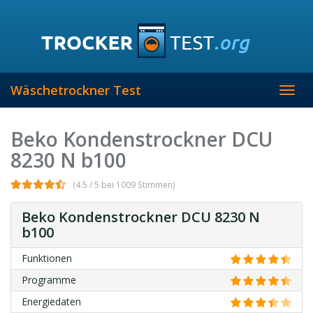
Skip
to
main
content
Wäschetrockner Test
Toggl
navig
Beko Kondenstrockner DCU
8230 N b100
(4.5 / 5 bei 1009 Stimmen)
Beko Kondenstrockner DCU 8230 N
b100
Funktionen
Programme
Energiedaten