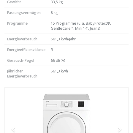
Gewicht
33,5 kg
Fassungsvermögen
8 kg
Programme
15 Programme (u. a. BabyProtect®,
GentleCare™, Mini 14', Jeans)
Energieverbrauch
561,3 kWh/Jahr
Energieeffizienzklasse
B
Geräusch-Pegel
66 dB(A)
Jährlicher
561,3 kWh
Energieverbrauch