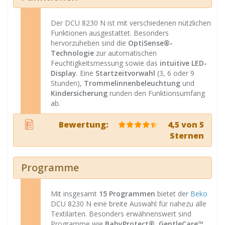
Der DCU 8230 N ist mit verschiedenen nützlichen
Funktionen ausgestattet. Besonders
hervorzuheben sind die
OptiSense®-
Technologie
zur automatischen
Feuchtigkeitsmessung sowie das
intuitive LED-
Display
. Eine
Startzeitvorwahl
(3, 6 oder 9
Stunden),
Trommelinnenbeleuchtung
und
Kindersicherung
runden den Funktionsumfang
ab.
Bewertung:
4,5 von 5
Sternen
Programme
Mit insgesamt
15 Programmen
bietet der
Beko
DCU 8230 N eine breite Auswahl für nahezu alle
Textilarten. Besonders erwähnenswert sind
Programme wie
BabyProtect®
,
GentleCare™