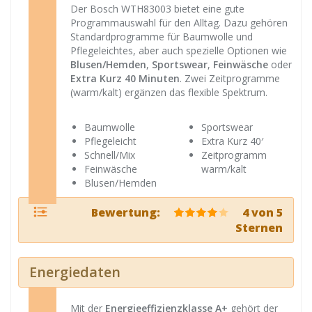
Der Bosch WTH83003 bietet eine gute
Programmauswahl für den Alltag. Dazu gehören
Standardprogramme für Baumwolle und
Pflegeleichtes, aber auch spezielle Optionen wie
Blusen/Hemden
,
Sportswear
,
Feinwäsche
oder
Extra Kurz 40 Minuten
. Zwei Zeitprogramme
(warm/kalt) ergänzen das flexible Spektrum.
Baumwolle
Sportswear
Pflegeleicht
Extra Kurz 40′
Schnell/Mix
Zeitprogramm
Feinwäsche
warm/kalt
Blusen/Hemden
Bewertung:
4 von 5
Sternen
Energiedaten
Mit der
Energieeffizienzklasse A+
gehört der