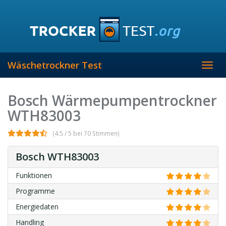
Skip
to
main
content
Wäschetrockner Test
Toggl
navig
Bosch Wärmepumpentrockner
WTH83003
(4.5 / 5 bei 70 Stimmen)
Bosch WTH83003
Funktionen
Programme
Energiedaten
Handling