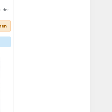
t der
nen