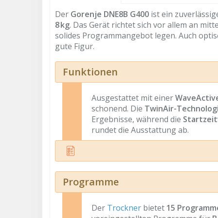
Der
Gorenje DNE8B G400
ist ein zuverlässi
8 kg
. Das Gerät richtet sich vor allem an mi
solides Programmangebot legen. Auch optisc
gute Figur.
Funktionen
Ausgestattet mit einer
WaveActiv
schonend. Die
TwinAir-Technolog
Ergebnisse, während die
Startzei
rundet die Ausstattung ab.
Programme
Der
Trockner
bietet
15 Programm