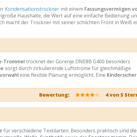
ger
Kondensationstrockner
mit einem
Fassungsvermögen v
ttelgroße Haushalte, die Wert auf eine einfache Bedienung un
h macht der Trockner mit seiner schlichten Front in Weiß e
e-Trommel
trocknet der Gorenje DNE8B G400 besonders
ie
sorgt durch zirkulierende Luftströme für gleichmäßige
tvorwahl
eine flexible Planung ermöglicht. Eine
Kindersiche
Bewertung:
4 von 5 Ster
e
für verschiedene Textilarten. Besonders praktisch sind die