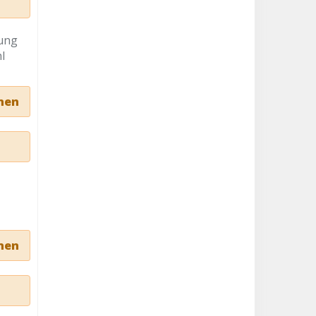
zung
l
nen
nen