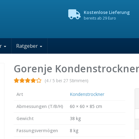
Kostenlose Lieferung
bereits ab 29 Euro
er
Ratgeber
Gorenje Kondenstrockne
(4 / 5 bei 27 Stimmen)
Art
Kondenstrockner
Abmessungen (T/B/H)
60 × 60 × 85 cm
Gewicht
38 kg
Fassungsvermögen
8 kg