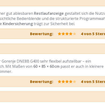
ner gut ablesbaren
Restlaufanzeige
gestaltet sich die Nut
sichtliche Bedienblende und die strukturierte Programmwah
ie
Kindersicherung
trägt zur Sicherheit bei.
Bewertung:
4 von 5 Ster
r Gorenje DNE8B G400 sehr flexibel aufstellbar – ein
lich. Mit Maßen von
60 × 85 × 60 cm
passt er auch in kleinere
zimmer.
Bewertung:
4 von 5 Ster