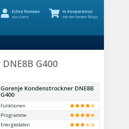
Echte Reviews
In Kooperation
von Usern
mit den besten Shops
r DNE8B G400
Gorenje Kondenstrockner DNE8B
G400
Funktionen
Programme
Energiedaten