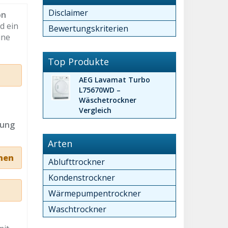
Disclaimer
on
d ein
Bewertungskriterien
ine
Top Produkte
AEG Lavamat Turbo
L75670WD –
Wäschetrockner
Vergleich
rung
Arten
nen
Ablufttrockner
Kondenstrockner
Wärmepumpentrockner
Waschtrockner