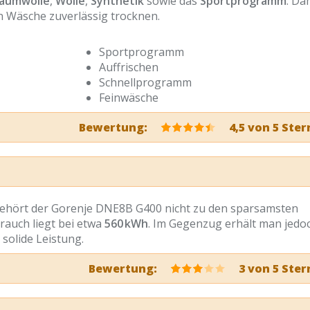
aumwolle
,
Wolle
,
Synthetik
sowie das
Sportprogramm
. Da
hen Wäsche zuverlässig trocknen.
Sportprogramm
Auffrischen
Schnellprogramm
Feinwäsche
Bewertung:
4,5 von 5 Ste
ehört der Gorenje DNE8B G400 nicht zu den sparsamsten
rauch liegt bei etwa
560 kWh
. Im Gegenzug erhält man jedo
solide Leistung.
Bewertung:
3 von 5 Ster